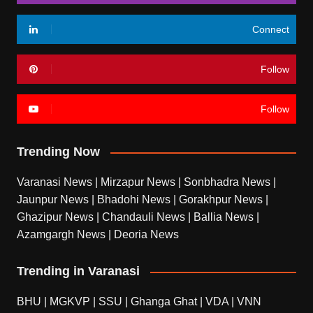
Connect
Follow
Follow
Trending Now
Varanasi News
|
Mirzapur News
|
Sonbhadra News
|
Jaunpur News
|
Bhadohi News
|
Gorakhpur News
|
Ghazipur News
|
Chandauli News
|
Ballia News
|
Azamgargh News
|
Deoria News
Trending in Varanasi
BHU
|
MGKVP
|
SSU
|
Ghanga Ghat
|
VDA
|
VNN