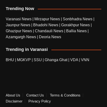
Trending Now
Varanasi News
|
Mirzapur News
|
Sonbhadra News
|
Jaunpur News
|
Bhadohi News
|
Gorakhpur News
|
Ghazipur News
|
Chandauli News
|
Ballia News
|
Azamgargh News
|
Deoria News
Trending in Varanasi
BHU
|
MGKVP
|
SSU
|
Ghanga Ghat
|
VDA
|
VNN
About Us
Contact Us
Terms & Conditions
Disclaimer
Privacy Policy