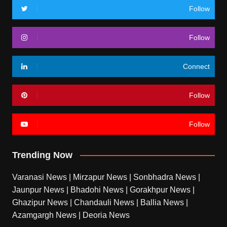
Follow
Follow
Connect
Follow
Follow
Trending Now
Varanasi News
|
Mirzapur News
|
Sonbhadra News
|
Jaunpur News
|
Bhadohi News
|
Gorakhpur News
|
Ghazipur News
|
Chandauli News
|
Ballia News
|
Azamgargh News
|
Deoria News