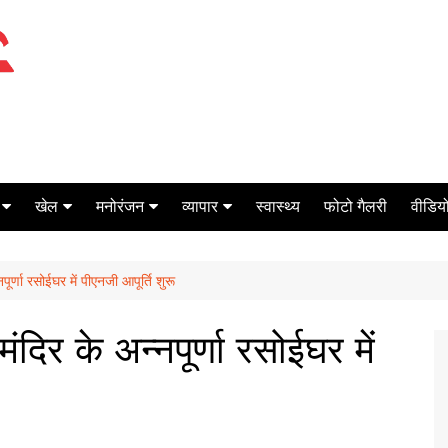
खेल
मनोरंजन
व्यापार
स्वास्थ्य
फोटो गैलरी
वीडियो
क्रिकेट
बॉक्स ऑफिस
शेयर मार्केट
ूर्णा रसोईघर में पीएनजी आपूर्ति शुरू
टेनिस
मिर्च मसाला
ऑटो मोबाइल
फूटबाल
बैंकिंग
दिर के अन्नपूर्णा रसोईघर में