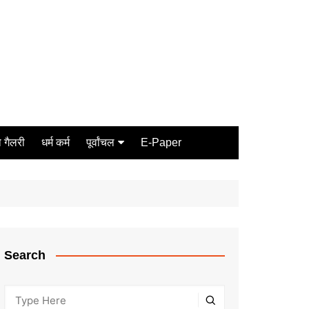
 गैलरी
धर्म कर्म
पूर्वांचल
E-Paper
Varanasi
जौनपुर
गोरखपुर
ग़ाज़ीपुर
Search
मीरजापुर