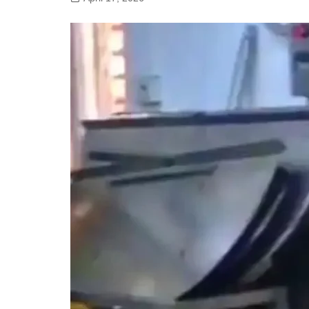
गोरखपुर
लखनऊ
सोनभद्र