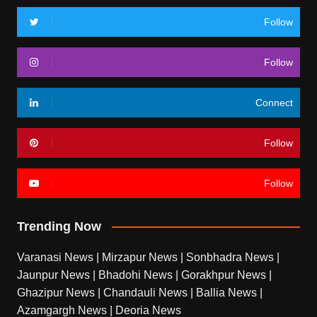
Follow
Follow
Connect
Follow
Follow
Trending Now
Varanasi News
|
Mirzapur News
|
Sonbhadra News
|
Jaunpur News
|
Bhadohi News
|
Gorakhpur News
|
Ghazipur News
|
Chandauli News
|
Ballia News
|
Azamgargh News
|
Deoria News