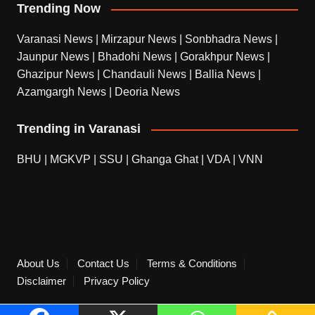
Trending Now
Varanasi News
|
Mirzapur News
|
Sonbhadra News
|
Jaunpur News
|
Bhadohi News
|
Gorakhpur News
|
Ghazipur News
|
Chandauli News
|
Ballia News
|
Azamgargh News
|
Deoria News
Trending in Varanasi
BHU
|
MGKVP
|
SSU
|
Ghanga Ghat
|
VDA
|
VNN
About Us
Contact Us
Terms & Conditions
Disclaimer
Privacy Policy