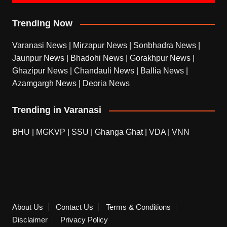
Trending Now
Varanasi News
|
Mirzapur News
|
Sonbhadra News
|
Jaunpur News
|
Bhadohi News
|
Gorakhpur News
|
Ghazipur News
|
Chandauli News
|
Ballia News
|
Azamgargh News
|
Deoria News
Trending in Varanasi
BHU
|
MGKVP
|
SSU
|
Ghanga Ghat
|
VDA
|
VNN
About Us
Contact Us
Terms & Conditions
Disclaimer
Privacy Policy