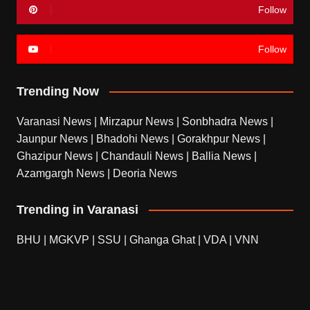
Follow
Follow
Trending Now
Varanasi News
|
Mirzapur News
|
Sonbhadra News
|
Jaunpur News
|
Bhadohi News
|
Gorakhpur News
|
Ghazipur News
|
Chandauli News
|
Ballia News
|
Azamgargh News
|
Deoria News
Trending in Varanasi
BHU
|
MGKVP
|
SSU
|
Ghanga Ghat
|
VDA
|
VNN