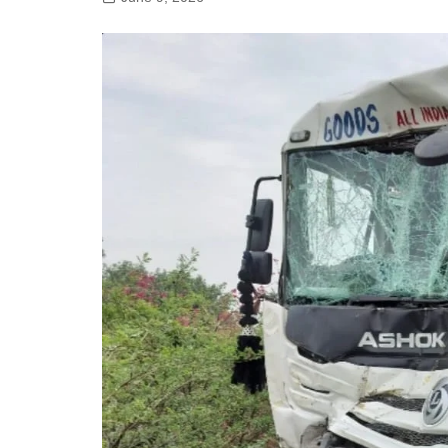
गोरखपुर
लखनऊ
सोनभद्र