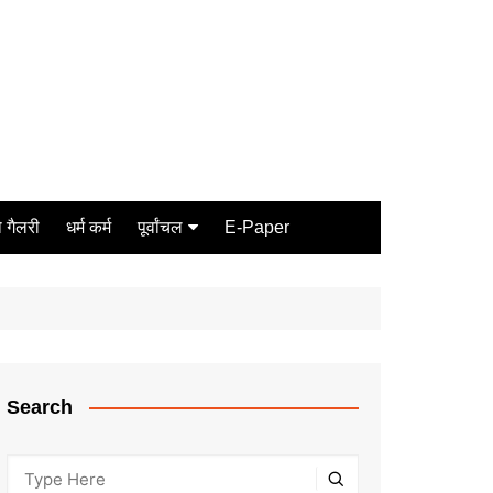
 गैलरी
धर्म कर्म
पूर्वांचल
E-Paper
Varanasi
जौनपुर
गोरखपुर
ग़ाज़ीपुर
Search
मीरजापुर