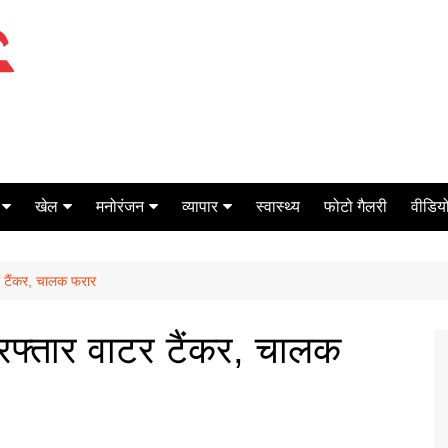
खेल
मनोरंजन
व्यापार
स्वास्थ्य
फोटो गैलरी
वीडियो
क्रिकेट
बॉक्स ऑफिस
शेयर मार्केट
र टैंकर, चालक फरार
टेनिस
मिर्च मसाला
ऑटो मोबाइल
फूटबाल
बैंकिंग
रफ्तार वाटर टैंकर, चालक