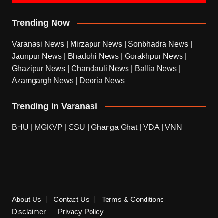
Trending Now
Varanasi News
|
Mirzapur News
|
Sonbhadra News
|
Jaunpur News
|
Bhadohi News
|
Gorakhpur News
|
Ghazipur News
|
Chandauli News
|
Ballia News
|
Azamgargh News
|
Deoria News
Trending in Varanasi
BHU
|
MGKVP
|
SSU
|
Ghanga Ghat
|
VDA
|
VNN
About Us
Contact Us
Terms & Conditions
Disclaimer
Privacy Policy