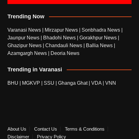
Trending Now
Varanasi News
|
Mirzapur News
|
Sonbhadra News
|
Jaunpur News
|
Bhadohi News
|
Gorakhpur News
|
Ghazipur News
|
Chandauli News
|
Ballia News
|
Azamgargh News
|
Deoria News
Trending in Varanasi
BHU
|
MGKVP
|
SSU
|
Ghanga Ghat
|
VDA
|
VNN
About Us
Contact Us
Terms & Conditions
Disclaimer
Privacy Policy