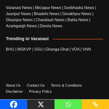
Varanasi News
|
Mirzapur News
|
Sonbhadra News
|
Jaunpur News
|
Bhadohi News
|
Gorakhpur News
|
Ghazipur News
|
Chandauli News
|
Ballia News
|
Azamgargh News
|
Deoria News
Trending in Varanasi
BHU
|
MGKVP
|
SSU
|
Ghanga Ghat
|
VDA
|
VNN
About Us
Contact Us
Terms & Conditions
Disclaimer
Privacy Policy