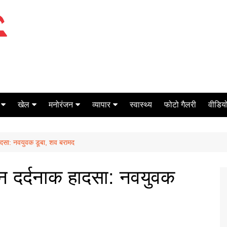
खेल
मनोरंजन
व्यापार
स्वास्थ्य
फोटो गैलरी
वीडियो
क्रिकेट
बॉक्स ऑफिस
शेयर मार्केट
 हादसा: नवयुवक डूबा, शव बरामद
टेनिस
मिर्च मसाला
ऑटो मोबाइल
फूटबाल
बैंकिंग
रान दर्दनाक हादसा: नवयुवक