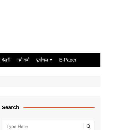
 गैलरी
धर्म कर्म
पूर्वांचल
E-Paper
Varanasi
जौनपुर
गोरखपुर
ग़ाज़ीपुर
Search
मीरजापुर