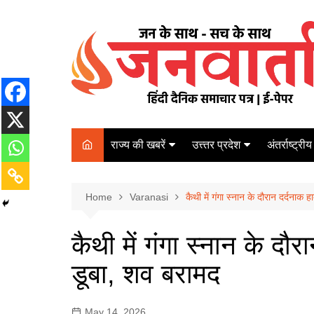
Skip
to
content
राज्य की खबरें
उत्त्तर प्रदेश
अंतर्राष्ट्रीय
बिहार
Varanasi
दरभंगा
पर्यटन
कानपुर
Home
कोलकाता
Varanasi
कैथी में गंगा स्नान के दौरान दर्दनाक
पटना
अम्बेडकर नगर
चेन्नई
भागलपुर
कैथी में गंगा स्नान के दौ
आज़मगढ़
नई दिल्ली
डूबा, शव बरामद
ग़ाज़ीपुर
मुम्बई
बलिया
May 14, 2026