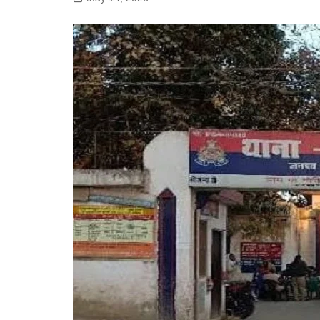
गोरखपुर
लखनऊ
सोनभद्र