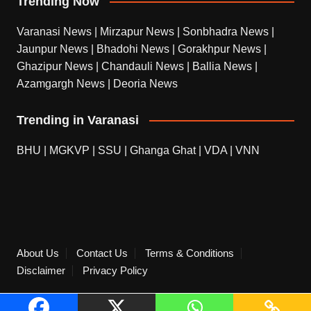
Trending Now
Varanasi News
|
Mirzapur News
|
Sonbhadra News
|
Jaunpur News
|
Bhadohi News
|
Gorakhpur News
|
Ghazipur News
|
Chandauli News
|
Ballia News
|
Azamgargh News
|
Deoria News
Trending in Varanasi
BHU
|
MGKVP
|
SSU
|
Ghanga Ghat
|
VDA
|
VNN
About Us
Contact Us
Terms & Conditions
Disclaimer
Privacy Policy