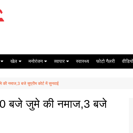
खेल
मनोरंजन
व्यापार
स्वास्थ्य
फोटो गैलरी
वीडियो
क्रिकेट
बॉक्स ऑफिस
शेयर मार्केट
े की नमाज,3 बजे सुप्रीम कोर्ट में सुनवाई
टेनिस
मिर्च मसाला
ऑटो मोबाइल
फूटबाल
बैंकिंग
30 बजे जुमे की नमाज,3 बजे