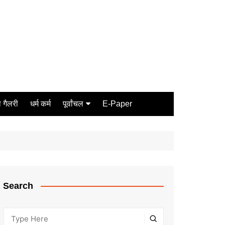
 गैलरी
धर्म कर्म
पूर्वांचल
E-Paper
Varanasi
जौनपुर
गोरखपुर
ग़ाज़ीपुर
Search
मीरजापुर