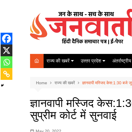
Skip
to
content
राज्य की खबरें
उत्त्तर प्रदेश
अंतर्राष्ट्रीय
बिहार
Varanasi
दरभंगा
पर्यटन
कानपुर
Home
कोलकाता
राज्य की खबरें
ज्ञानवापी मस्जिद केस:1:30 बजे जुम
पटना
अम्बेडकर नगर
चेन्नई
भागलपुर
ज्ञानवापी मस्जिद केस:1:
आज़मगढ़
नई दिल्ली
सुप्रीम कोर्ट में सुनवाई
ग़ाज़ीपुर
मुम्बई
बलिया
May 20, 2022