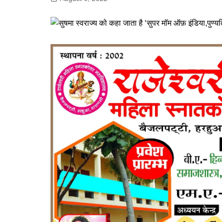
गोरखपुर
लखनऊ
सोनभद्र