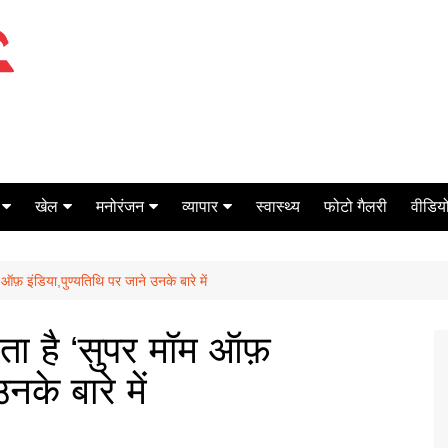
खेल
मनोरंजन
व्यापार
स्वास्थ्य
फोटो गैलरी
वीडियो
क्रिकेट
बॉक्स ऑफिस
शेयर मार्केट
 ऑफ़ इंडिया,पुण्यतिथि पर जाने उनके बारे में
टेनिस
मिर्च मसाला
ऑटो मोबाइल
फूटबाल
बैंकिंग
ाता है ‘सुपर मॉम ऑफ़
नके बारे में