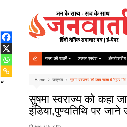
Skip
to
content
राज्य की खबरें
उत्त्तर प्रदेश
अंतर्राष्ट्रीय
बिहार
Varanasi
दरभंगा
पर्यटन
कानपुर
Home
कोलकाता
राष्ट्रीय
सुषमा स्वराज्य को कहा जाता है ‘सुपर मॉम
पटना
अम्बेडकर नगर
चेन्नई
भागलपुर
सुषमा स्वराज्य को कहा ज
आज़मगढ़
नई दिल्ली
इंडिया,पुण्यतिथि पर जाने उ
ग़ाज़ीपुर
मुम्बई
बलिया
August 6, 2022