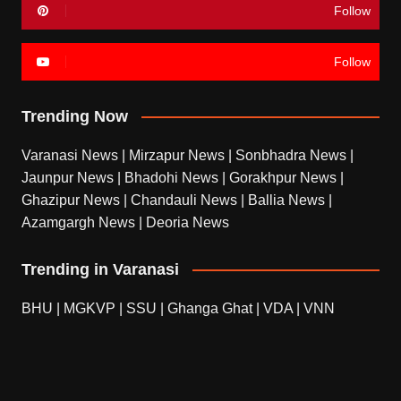
Follow
Follow
Trending Now
Varanasi News
|
Mirzapur News
|
Sonbhadra News
|
Jaunpur News
|
Bhadohi News
|
Gorakhpur News
|
Ghazipur News
|
Chandauli News
|
Ballia News
|
Azamgargh News
|
Deoria News
Trending in Varanasi
BHU
|
MGKVP
|
SSU
|
Ghanga Ghat
|
VDA
|
VNN