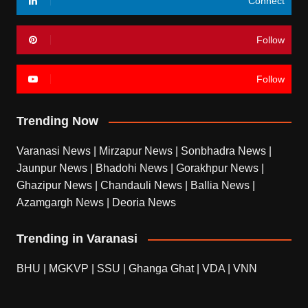
Connect
Follow
Follow
Trending Now
Varanasi News
|
Mirzapur News
|
Sonbhadra News
|
Jaunpur News
|
Bhadohi News
|
Gorakhpur News
|
Ghazipur News
|
Chandauli News
|
Ballia News
|
Azamgargh News
|
Deoria News
Trending in Varanasi
BHU
|
MGKVP
|
SSU
|
Ghanga Ghat
|
VDA
|
VNN