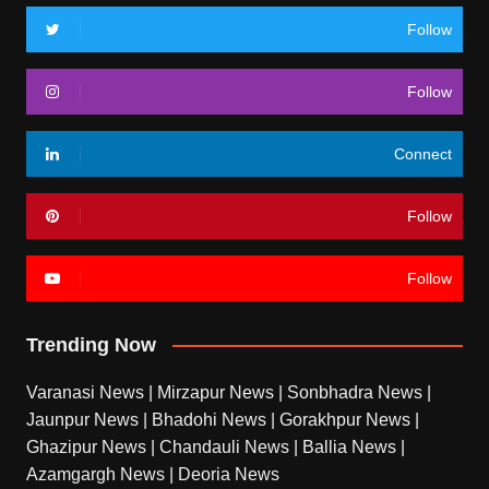
Follow
Follow
Connect
Follow
Follow
Trending Now
Varanasi News
|
Mirzapur News
|
Sonbhadra News
|
Jaunpur News
|
Bhadohi News
|
Gorakhpur News
|
Ghazipur News
|
Chandauli News
|
Ballia News
|
Azamgargh News
|
Deoria News