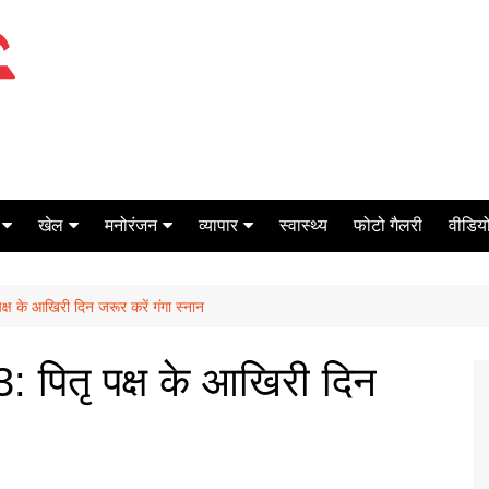
खेल
मनोरंजन
व्यापार
स्वास्थ्य
फोटो गैलरी
वीडियो
क्रिकेट
बॉक्स ऑफिस
शेयर मार्केट
 के आखिरी दिन जरूर करें गंगा स्नान
टेनिस
मिर्च मसाला
ऑटो मोबाइल
फूटबाल
बैंकिंग
पितृ पक्ष के आखिरी दिन