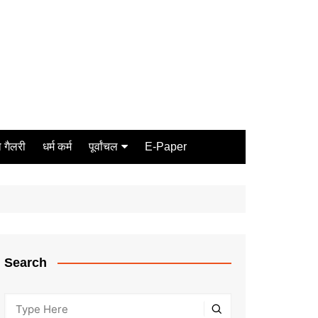
 गैलरी
धर्म कर्म
पूर्वांचल
E-Paper
Varanasi
जौनपुर
गोरखपुर
ग़ाज़ीपुर
Search
मीरजापुर