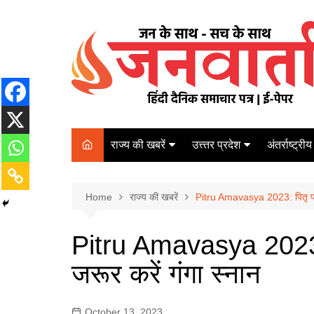
Skip
to
content
राज्य की खबरें
उत्त्तर प्रदेश
अंतर्राष्ट्रीय
बिहार
Varanasi
दरभंगा
पर्यटन
कानपुर
Home
कोलकाता
राज्य की खबरें
Pitru Amavasya 2023: पितृ पक्ष
पटना
अम्बेडकर नगर
चेन्नई
भागलपुर
Pitru Amavasya 2023: 
आज़मगढ़
नई दिल्ली
जरूर करें गंगा स्नान
ग़ाज़ीपुर
मुम्बई
बलिया
October 13, 2023