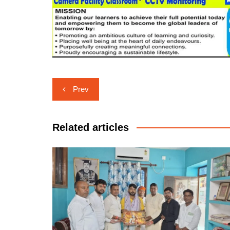
Post
Prev
navigation
Related articles