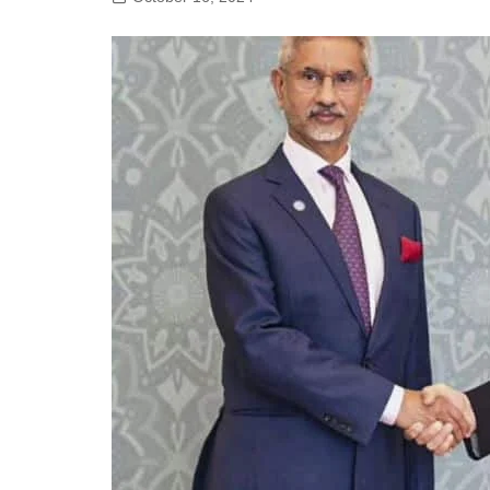
गोरखपुर
लखनऊ
सोनभद्र