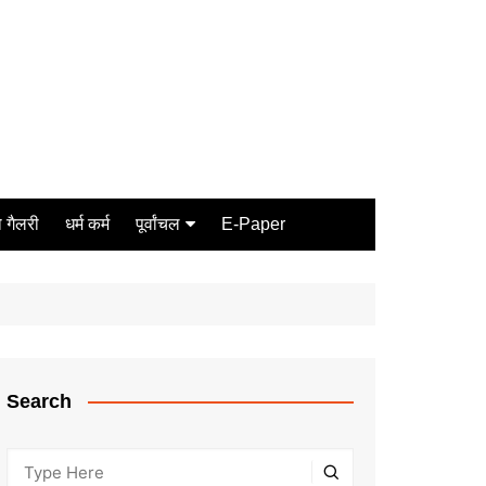
 गैलरी
धर्म कर्म
पूर्वांचल
E-Paper
Varanasi
जौनपुर
गोरखपुर
ग़ाज़ीपुर
Search
मीरजापुर