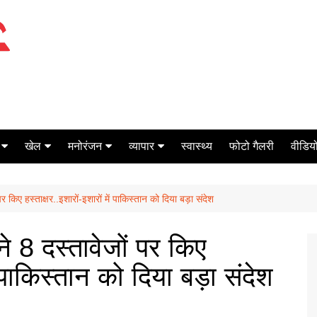
खेल
मनोरंजन
व्यापार
स्वास्थ्य
फोटो गैलरी
वीडियो
क्रिकेट
बॉक्स ऑफिस
शेयर मार्केट
किए हस्ताक्षर..इशारों-इशारों में पाकिस्तान को दिया बड़ा संदेश
टेनिस
मिर्च मसाला
ऑटो मोबाइल
फूटबाल
बैंकिंग
 8 दस्तावेजों पर किए
ें पाकिस्तान को दिया बड़ा संदेश