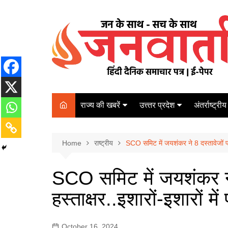
Skip
to
content
राज्य की खबरें
उत्त्तर प्रदेश
अंतर्राष्ट्रीय
बिहार
Varanasi
दरभंगा
पर्यटन
कानपुर
Home
कोलकाता
राष्ट्रीय
SCO समिट में जयशंकर ने 8 दस्तावेजों पर 
पटना
अम्बेडकर नगर
चेन्नई
भागलपुर
SCO समिट में जयशंकर ने
आज़मगढ़
नई दिल्ली
हस्ताक्षर..इशारों-इशारों म
ग़ाज़ीपुर
मुम्बई
बलिया
October 16, 2024