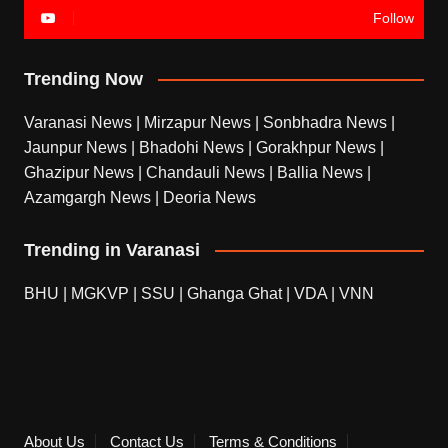
Follow
Trending Now
Varanasi News
|
Mirzapur News
|
Sonbhadra News
|
Jaunpur News
|
Bhadohi News
|
Gorakhpur News
|
Ghazipur News
|
Chandauli News
|
Ballia News
|
Azamgargh News
|
Deoria News
Trending in Varanasi
BHU
|
MGKVP
|
SSU
|
Ghanga Ghat
|
VDA
|
VNN
About Us
Contact Us
Terms & Conditions