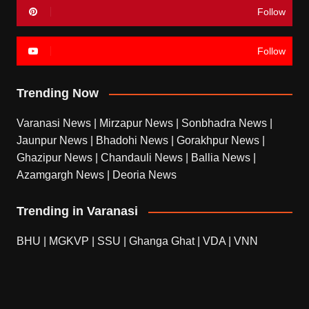
Follow
Follow
Trending Now
Varanasi News
|
Mirzapur News
|
Sonbhadra News
|
Jaunpur News
|
Bhadohi News
|
Gorakhpur News
|
Ghazipur News
|
Chandauli News
|
Ballia News
|
Azamgargh News
|
Deoria News
Trending in Varanasi
BHU
|
MGKVP
|
SSU
|
Ghanga Ghat
|
VDA
|
VNN