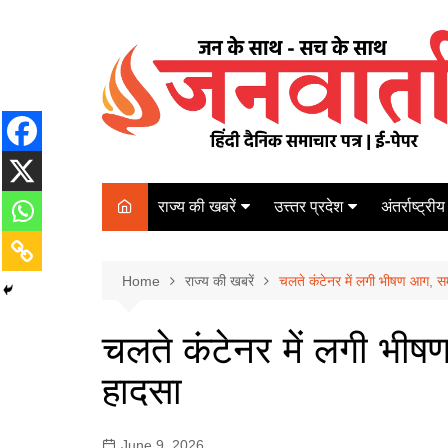
Skip
to
content
राज्य की खबरें
उत्त्तर प्रदेश
अंतर्राष्ट्रीय
बिहार
Varanasi
दरभंगा
पर्यटन
कानपुर
Home
कोलकाता
राज्य की खबरें
चलते कंटेनर में लगी भीषण आग, स
पटना
अम्बेडकर नगर
चेन्नई
भागलपुर
चलते कंटेनर में लगी भी
आज़मगढ़
नई दिल्ली
हादसा
ग़ाज़ीपुर
मुम्बई
बलिया
June 9, 2026