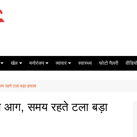
खेल
मनोरंजन
व्यापार
स्वास्थ्य
फोटो गैलरी
वीडियो
क्रिकेट
बॉक्स ऑफिस
शेयर मार्केट
मय रहते टला बड़ा हादसा
टेनिस
मिर्च मसाला
ऑटो मोबाइल
फूटबाल
बैंकिंग
षण आग, समय रहते टला बड़ा