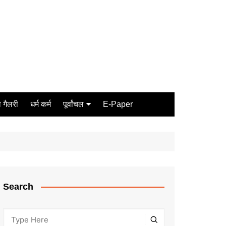
 गैलरी
धर्म कर्म
पूर्वांचल
E-Paper
Varanasi
जौनपुर
गोरखपुर
ग़ाज़ीपुर
Search
मीरजापुर