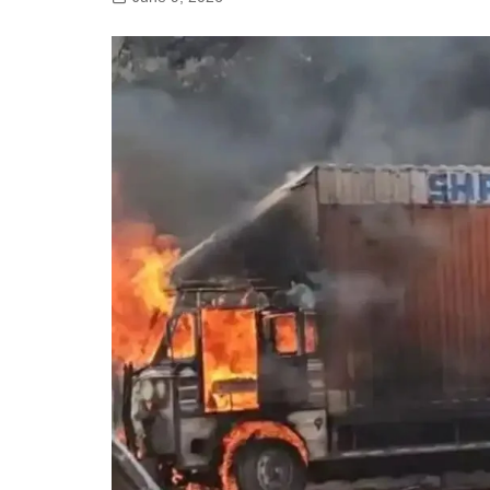
गोरखपुर
लखनऊ
सोनभद्र