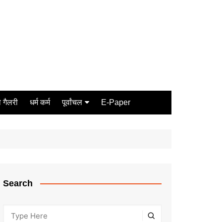
 गैलरी
धर्म कर्म
पूर्वांचल
E-Paper
Varanasi
जौनपुर
गोरखपुर
ग़ाज़ीपुर
Search
मीरजापुर