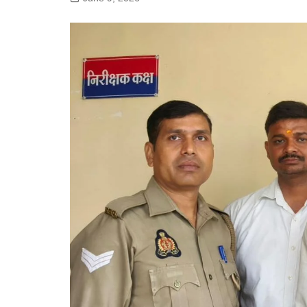
गोरखपुर
लखनऊ
सोनभद्र