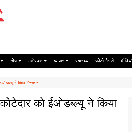
खेल
मनोरंजन
व्यापार
स्वास्थ्य
फोटो गैलरी
वीडियो
क्रिकेट
बॉक्स ऑफिस
शेयर मार्केट
ो ईओडब्ल्यू ने किया गिरफ्तार
टेनिस
मिर्च मसाला
ऑटो मोबाइल
फूटबाल
बैंकिंग
्त कोटेदार को ईओडब्ल्यू ने किया