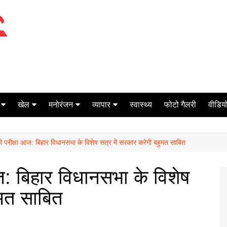
खेल
मनोरंजन
व्यापार
स्वास्थ्य
फोटो गैलरी
वीडियो
क्रिकेट
बॉक्स ऑफिस
शेयर मार्केट
ी परीक्षा आज: बिहार विधानसभा के विशेष सत्र में सरकार करेगी बहुमत साबित
टेनिस
मिर्च मसाला
ऑटो मोबाइल
फूटबाल
बैंकिंग
ज: बिहार विधानसभा के विशेष
ुमत साबित