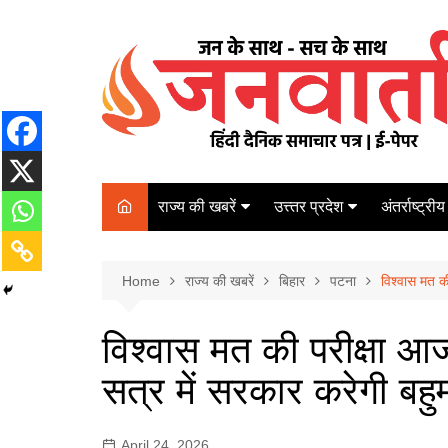
Skip
to
content
राज्य की खबरें
उत्त्तर प्रदेश
अंतर्राष्ट्रीय
बिहार
Varanasi
दरभंगा
पर्यटन
कानपुर
Home
कोलकाता
राज्य की खबरें
बिहार
पटना
विश्वास मत क
पटना
अम्बेडकर नगर
चेन्नई
भागलपुर
विश्वास मत की परीक्षा आ
आज़मगढ़
नई दिल्ली
सत्र में सरकार करेगी बह
ग़ाज़ीपुर
मुम्बई
बलिया
April 24, 2026