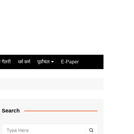
 गैलरी
धर्म कर्म
पूर्वांचल
E-Paper
Varanasi
जौनपुर
गोरखपुर
ग़ाज़ीपुर
Search
मीरजापुर