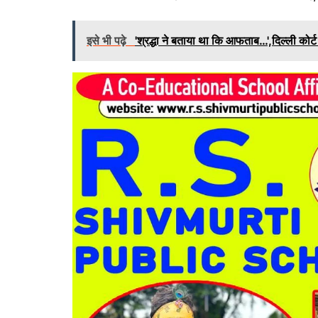
इसे भी पढ़े
'श्रद्धा ने बताया था कि आफताब…',दिल्ली कोर्ट 