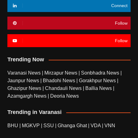
Connect
Follow
Follow
Trending Now
Varanasi News
|
Mirzapur News
|
Sonbhadra News
|
Jaunpur News
|
Bhadohi News
|
Gorakhpur News
|
Ghazipur News
|
Chandauli News
|
Ballia News
|
Azamgargh News
|
Deoria News
Trending in Varanasi
BHU
|
MGKVP
|
SSU
|
Ghanga Ghat
|
VDA
|
VNN