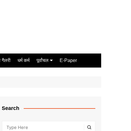
 गैलरी
धर्म कर्म
पूर्वांचल
E-Paper
Varanasi
जौनपुर
गोरखपुर
ग़ाज़ीपुर
Search
मीरजापुर