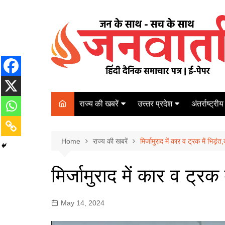
Skip
to
content
राज्य की खबरें
उत्त्तर प्रदेश
अंतर्राष्ट्रीय
बिहार
Varanasi
दरभंगा
पर्यटन
कानपुर
Home
कोलकाता
राज्य की खबरें
मिर्जामुराद में कार व ट्रक में भिड़ं
पटना
अम्बेडकर नगर
चेन्नई
भागलपुर
मिर्जामुराद में कार व ट्रक
आज़मगढ़
नई दिल्ली
ग़ाज़ीपुर
मुम्बई
May 14, 2024
बलिया