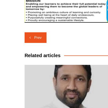
Post
Prev
navigation
Related articles