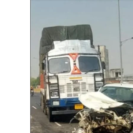
गोरखपुर
लखनऊ
सोनभद्र