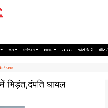
खेल
मनोरंजन
व्यापार
स्वास्थ्य
फोटो गैलरी
वीडियो
क्रिकेट
बॉक्स ऑफिस
शेयर मार्केट
त,दंपति घायल
टेनिस
मिर्च मसाला
ऑटो मोबाइल
फूटबाल
बैंकिंग
 में भिड़ंत,दंपति घायल