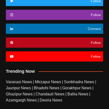
Follow
Follow
Connect
Follow
Follow
Trending Now
Varanasi News
|
Mirzapur News
|
Sonbhadra News
|
Jaunpur News
|
Bhadohi News
|
Gorakhpur News
|
Ghazipur News
|
Chandauli News
|
Ballia News
|
Azamgargh News
|
Deoria News