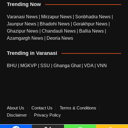
Trending Now
Varanasi News
|
Mirzapur News
|
Sonbhadra News
|
Jaunpur News
|
Bhadohi News
|
Gorakhpur News
|
Ghazipur News
|
Chandauli News
|
Ballia News
|
Azamgargh News
|
Deoria News
Trending in Varanasi
BHU
|
MGKVP
|
SSU
|
Ghanga Ghat
|
VDA
|
VNN
About Us
Contact Us
Terms & Conditions
Disclaimer
Privacy Policy