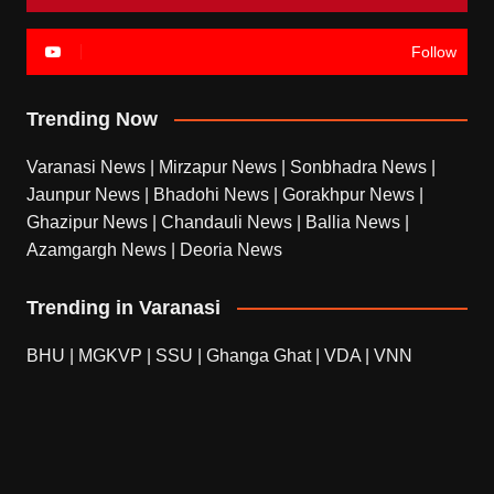
Follow
Trending Now
Varanasi News
|
Mirzapur News
|
Sonbhadra News
|
Jaunpur News
|
Bhadohi News
|
Gorakhpur News
|
Ghazipur News
|
Chandauli News
|
Ballia News
|
Azamgargh News
|
Deoria News
Trending in Varanasi
BHU
|
MGKVP
|
SSU
|
Ghanga Ghat
|
VDA
|
VNN