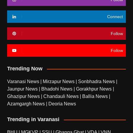
Connect
Follow
Follow
Trending Now
Varanasi News
|
Mirzapur News
|
Sonbhadra News
|
Jaunpur News
|
Bhadohi News
|
Gorakhpur News
|
Ghazipur News
|
Chandauli News
|
Ballia News
|
Azamgargh News
|
Deoria News
Trending in Varanasi
BHU
|
MGKVP
|
SSU
|
Ghanga Ghat
|
VDA
|
VNN