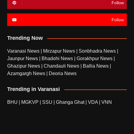
Follow
Follow
Trending Now
Varanasi News
|
Mirzapur News
|
Sonbhadra News
|
Jaunpur News
|
Bhadohi News
|
Gorakhpur News
|
Ghazipur News
|
Chandauli News
|
Ballia News
|
Azamgargh News
|
Deoria News
Trending in Varanasi
BHU
|
MGKVP
|
SSU
|
Ghanga Ghat
|
VDA
|
VNN