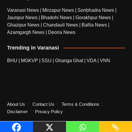
Varanasi News
|
Mirzapur News
|
Sonbhadra News
|
Jaunpur News
|
Bhadohi News
|
Gorakhpur News
|
Ghazipur News
|
Chandauli News
|
Ballia News
|
Azamgargh News
|
Deoria News
Trending in Varanasi
BHU
|
MGKVP
|
SSU
|
Ghanga Ghat
|
VDA
|
VNN
About Us
Contact Us
Terms & Conditions
Disclaimer
Privacy Policy