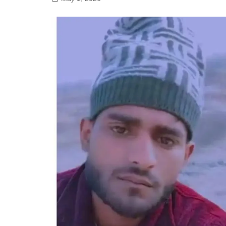
गोरखपुर
लखनऊ
सोनभद्र