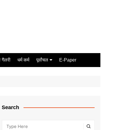
 गैलरी
धर्म कर्म
पूर्वांचल
E-Paper
Varanasi
जौनपुर
गोरखपुर
ग़ाज़ीपुर
Search
मीरजापुर