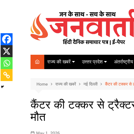
Skip
to
content
राज्य की खबरें
उत्त्तर प्रदेश
अंतर्राष्ट्रीय
बिहार
Varanasi
दरभंगा
पर्यटन
कानपुर
Home
कोलकाता
राज्य की खबरें
नई दिल्ली
कैंटर की टक्कर से 
पटना
अम्बेडकर नगर
चेन्नई
भागलपुर
कैंटर की टक्कर से ट्रैक्
आज़मगढ़
नई दिल्ली
मौत
ग़ाज़ीपुर
मुम्बई
बलिया
May 1, 2026