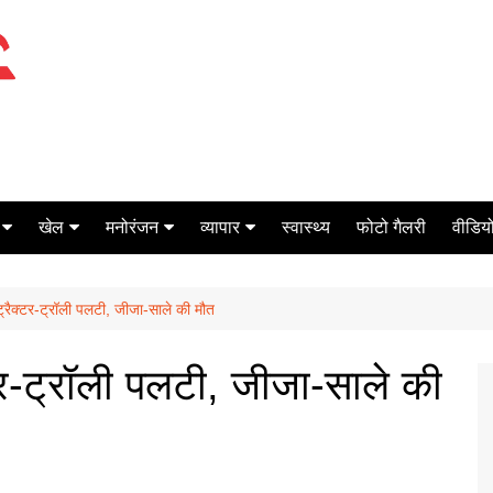
खेल
मनोरंजन
व्यापार
स्वास्थ्य
फोटो गैलरी
वीडियो
क्रिकेट
बॉक्स ऑफिस
शेयर मार्केट
ट्रैक्टर-ट्रॉली पलटी, जीजा-साले की मौत
टेनिस
मिर्च मसाला
ऑटो मोबाइल
फूटबाल
बैंकिंग
टर-ट्रॉली पलटी, जीजा-साले की