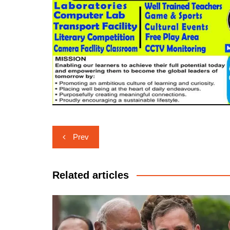
Post
Prev
navigation
Related articles