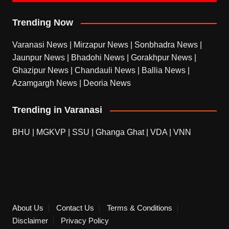
Trending Now
Varanasi News
|
Mirzapur News
|
Sonbhadra News
|
Jaunpur News
|
Bhadohi News
|
Gorakhpur News
|
Ghazipur News
|
Chandauli News
|
Ballia News
|
Azamgargh News
|
Deoria News
Trending in Varanasi
BHU
|
MGKVP
|
SSU
|
Ghanga Ghat
|
VDA
|
VNN
About Us
Contact Us
Terms & Conditions
Disclaimer
Privacy Policy