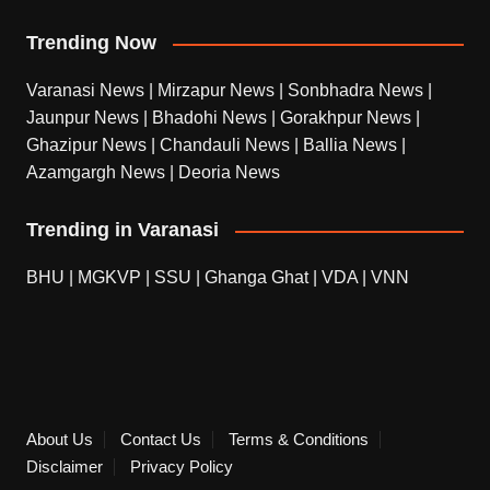
Trending Now
Varanasi News
|
Mirzapur News
|
Sonbhadra News
|
Jaunpur News
|
Bhadohi News
|
Gorakhpur News
|
Ghazipur News
|
Chandauli News
|
Ballia News
|
Azamgargh News
|
Deoria News
Trending in Varanasi
BHU
|
MGKVP
|
SSU
|
Ghanga Ghat
|
VDA
|
VNN
About Us
Contact Us
Terms & Conditions
Disclaimer
Privacy Policy