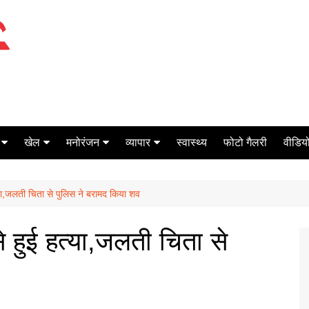
खेल
मनोरंजन
व्यापार
स्वास्थ्य
फोटो गैलरी
वीडियो
क्रिकेट
बॉक्स ऑफिस
शेयर मार्केट
हत्या,जलती चिता से पुलिस ने बरामद किया शव
टेनिस
मिर्च मसाला
ऑटो मोबाइल
फूटबाल
बैंकिंग
से हुई हत्या,जलती चिता से