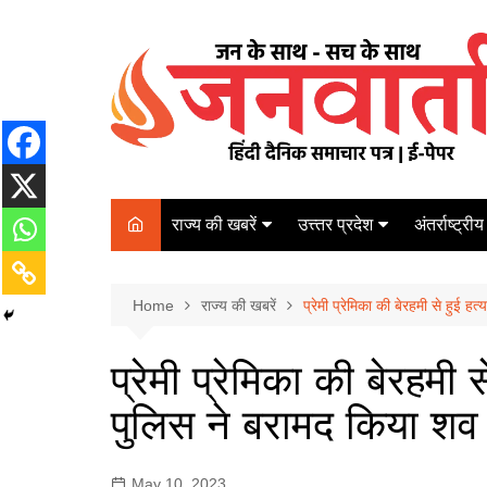
Skip
to
content
राज्य की खबरें
उत्त्तर प्रदेश
अंतर्राष्ट्रीय
बिहार
Varanasi
दरभंगा
पर्यटन
कानपुर
Home
कोलकाता
राज्य की खबरें
प्रेमी प्रेमिका की बेरहमी से हुई 
पटना
अम्बेडकर नगर
चेन्नई
भागलपुर
प्रेमी प्रेमिका की बेरहमी 
आज़मगढ़
नई दिल्ली
पुलिस ने बरामद किया शव
ग़ाज़ीपुर
मुम्बई
बलिया
May 10, 2023