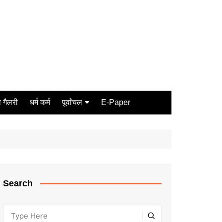
 गैलरी
धर्म कर्म
पूर्वांचल
E-Paper
Varanasi
जौनपुर
गोरखपुर
ग़ाज़ीपुर
Search
मीरजापुर