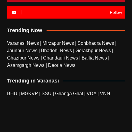
Follow
Trending Now
Varanasi News
|
Mirzapur News
|
Sonbhadra News
|
Jaunpur News
|
Bhadohi News
|
Gorakhpur News
|
Ghazipur News
|
Chandauli News
|
Ballia News
|
Azamgargh News
|
Deoria News
Trending in Varanasi
BHU
|
MGKVP
|
SSU
|
Ghanga Ghat
|
VDA
|
VNN