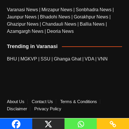
Varanasi News
|
Mirzapur News
|
Sonbhadra News
|
Jaunpur News
|
Bhadohi News
|
Gorakhpur News
|
Ghazipur News
|
Chandauli News
|
Ballia News
|
Azamgargh News
|
Deoria News
Trending in Varanasi
BHU
|
MGKVP
|
SSU
|
Ghanga Ghat
|
VDA
|
VNN
About Us
Contact Us
Terms & Conditions
Disclaimer
Privacy Policy