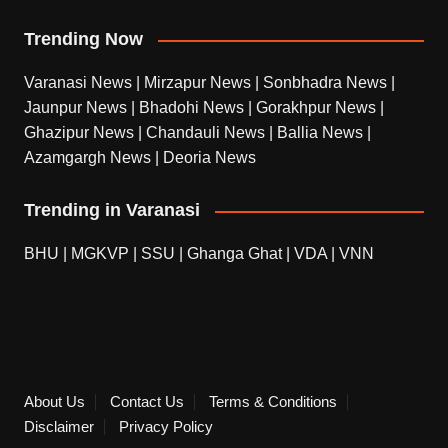
Trending Now
Varanasi News
|
Mirzapur News
|
Sonbhadra News
|
Jaunpur News
|
Bhadohi News
|
Gorakhpur News
|
Ghazipur News
|
Chandauli News
|
Ballia News
|
Azamgargh News
|
Deoria News
Trending in Varanasi
BHU
|
MGKVP
|
SSU
|
Ghanga Ghat
|
VDA
|
VNN
About Us
Contact Us
Terms & Conditions
Disclaimer
Privacy Policy