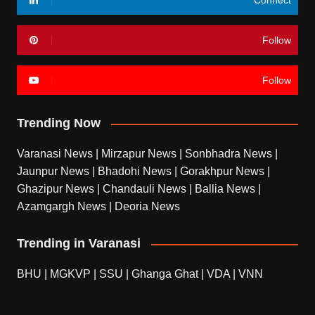
Connect
Follow
Follow
Trending Now
Varanasi News
|
Mirzapur News
|
Sonbhadra News
|
Jaunpur News
|
Bhadohi News
|
Gorakhpur News
|
Ghazipur News
|
Chandauli News
|
Ballia News
|
Azamgargh News
|
Deoria News
Trending in Varanasi
BHU
|
MGKVP
|
SSU
|
Ghanga Ghat
|
VDA
|
VNN