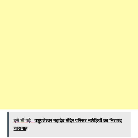
इसे भी पढ़े
पशुपतेश्वर महादेव मंदिर परिसर नशेड़ियों का निरापद
चारागाह