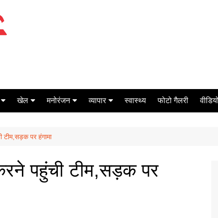
खेल
मनोरंजन
व्यापार
स्वास्थ्य
फोटो गैलरी
वीडियो
क्रिकेट
बॉक्स ऑफिस
शेयर मार्केट
ंची टीम,सड़क पर हंगामा
टेनिस
मिर्च मसाला
ऑटो मोबाइल
फूटबाल
बैंकिंग
 करने पहुंची टीम,सड़क पर