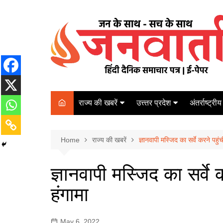
Skip
to
content
राज्य की खबरें
उत्त्तर प्रदेश
अंतर्राष्ट्रीय
बिहार
Varanasi
दरभंगा
पर्यटन
कानपुर
Home
कोलकाता
राज्य की खबरें
ज्ञानवापी मस्जिद का सर्वे करने पहु
पटना
अम्बेडकर नगर
चेन्नई
भागलपुर
ज्ञानवापी मस्जिद का सर्वे
आज़मगढ़
नई दिल्ली
हंगामा
ग़ाज़ीपुर
मुम्बई
बलिया
May 6, 2022