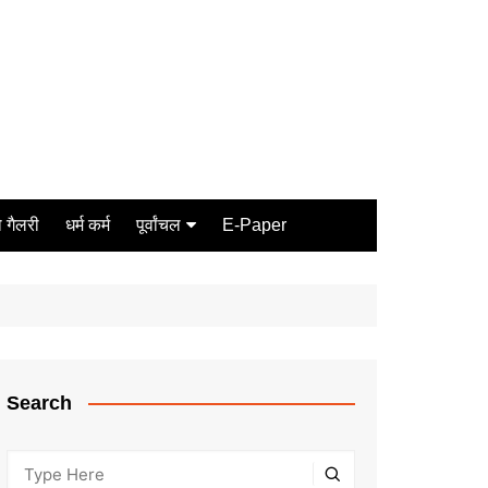
 गैलरी
धर्म कर्म
पूर्वांचल
E-Paper
Varanasi
जौनपुर
गोरखपुर
ग़ाज़ीपुर
Search
मीरजापुर