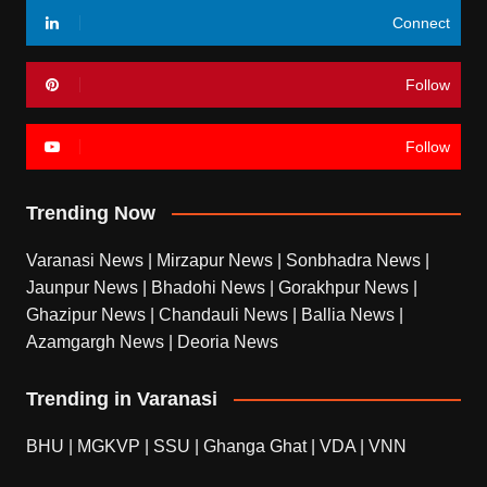
Connect
Follow
Follow
Trending Now
Varanasi News
|
Mirzapur News
|
Sonbhadra News
|
Jaunpur News
|
Bhadohi News
|
Gorakhpur News
|
Ghazipur News
|
Chandauli News
|
Ballia News
|
Azamgargh News
|
Deoria News
Trending in Varanasi
BHU
|
MGKVP
|
SSU
|
Ghanga Ghat
|
VDA
|
VNN