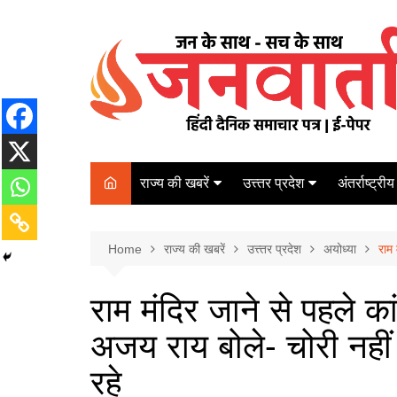
Skip
to
content
राज्य की खबरें
उत्त्तर प्रदेश
अंतर्राष्ट्रीय
बिहार
Varanasi
दरभंगा
पर्यटन
कानपुर
Home
कोलकाता
राज्य की खबरें
उत्त्तर प्रदेश
अयोध्या
पटना
राम 
अम्बेडकर नगर
चेन्नई
भागलपुर
राम मंदिर जाने से पहले का
आज़मगढ़
नई दिल्ली
अजय राय बोले- चोरी नहीं
ग़ाज़ीपुर
मुम्बई
बलिया
रहे