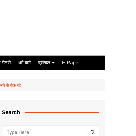
 गैलरी
धर्म कर्म
पूर्वांचल
E-Paper
Varanasi
जौनपुर
रने से रोक रहे
गोरखपुर
ग़ाज़ीपुर
Search
मीरजापुर