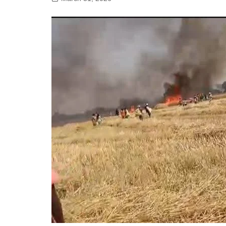
गोरखपुर
लखनऊ
सोनभद्र