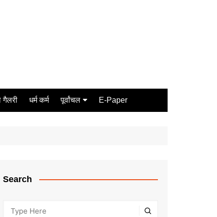
 गैलरी
धर्म कर्म
पूर्वांचल
E-Paper
Varanasi
जौनपुर
गोरखपुर
ग़ाज़ीपुर
Search
मीरजापुर