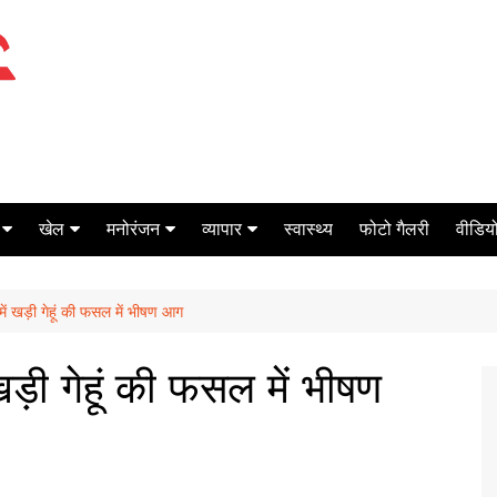
खेल
मनोरंजन
व्यापार
स्वास्थ्य
फोटो गैलरी
वीडियो
क्रिकेट
बॉक्स ऑफिस
शेयर मार्केट
में खड़ी गेहूं की फसल में भीषण आग
टेनिस
मिर्च मसाला
ऑटो मोबाइल
फूटबाल
बैंकिंग
ड़ी गेहूं की फसल में भीषण