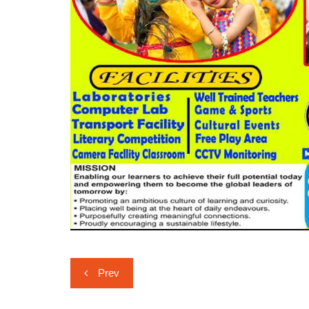
Post
Prev
navigation