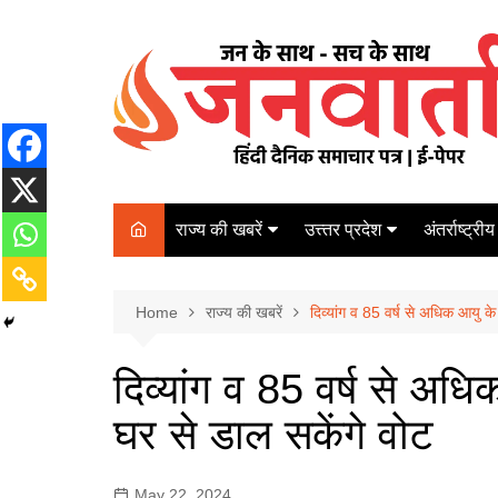
Skip
to
content
राज्य की खबरें
उत्त्तर प्रदेश
अंतर्राष्ट्रीय
बिहार
Varanasi
दरभंगा
पर्यटन
कानपुर
Home
कोलकाता
राज्य की खबरें
दिव्यांग व 85 वर्ष से अधिक आयु 
पटना
अम्बेडकर नगर
चेन्नई
भागलपुर
दिव्यांग व 85 वर्ष से अ
आज़मगढ़
नई दिल्ली
घर से डाल सकेंगे वोट
ग़ाज़ीपुर
मुम्बई
बलिया
May 22, 2024