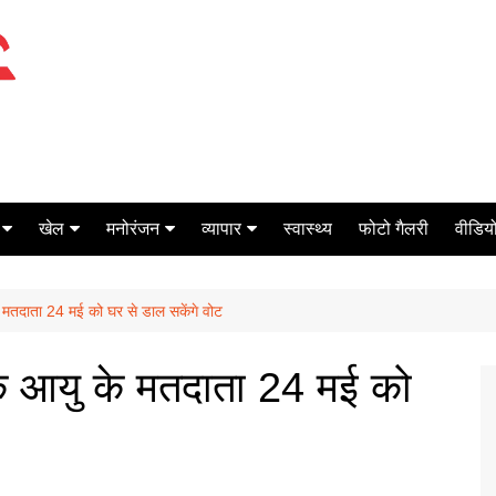
खेल
मनोरंजन
व्यापार
स्वास्थ्य
फोटो गैलरी
वीडियो
क्रिकेट
बॉक्स ऑफिस
शेयर मार्केट
के मतदाता 24 मई को घर से डाल सकेंगे वोट
टेनिस
मिर्च मसाला
ऑटो मोबाइल
फूटबाल
बैंकिंग
धिक आयु के मतदाता 24 मई को