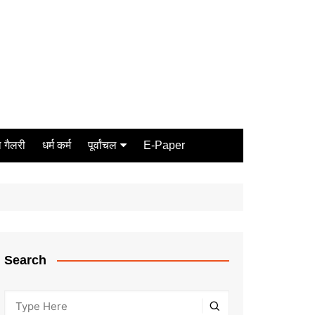
 गैलरी
धर्म कर्म
पूर्वांचल
E-Paper
Varanasi
जौनपुर
गोरखपुर
ग़ाज़ीपुर
Search
मीरजापुर