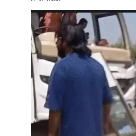
गोरखपुर
लखनऊ
सोनभद्र