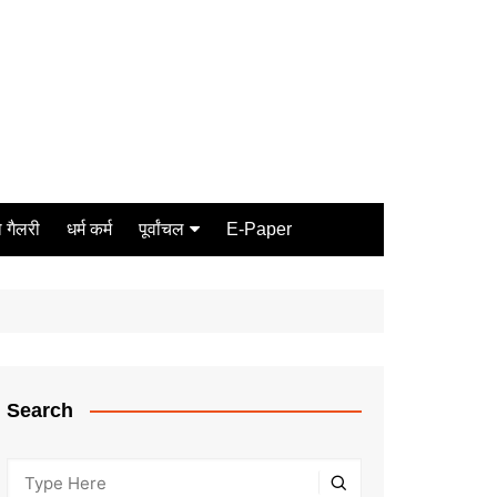
 गैलरी
धर्म कर्म
पूर्वांचल
E-Paper
Varanasi
जौनपुर
गोरखपुर
ग़ाज़ीपुर
Search
मीरजापुर