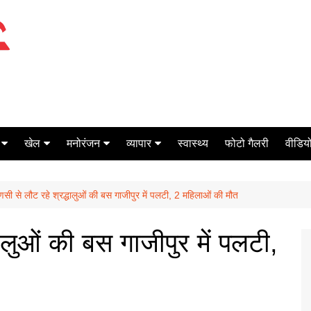
खेल
मनोरंजन
व्यापार
स्वास्थ्य
फोटो गैलरी
वीडियो
क्रिकेट
बॉक्स ऑफिस
शेयर मार्केट
णसी से लौट रहे श्रद्धालुओं की बस गाजीपुर में पलटी, 2 महिलाओं की मौत
टेनिस
मिर्च मसाला
ऑटो मोबाइल
फूटबाल
बैंकिंग
ालुओं की बस गाजीपुर में पलटी,