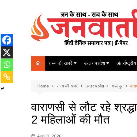
Skip
to
content
राज्य की खबरें
उत्त्तर प्रदेश
अंतर्राष्ट्रीय
बिहार
Varanasi
दरभंगा
पर्यटन
कानपुर
Home
कोलकाता
राज्य की खबरें
उत्त्तर प्रदेश
ग़ाज़ीपुर
पटना
वारा
अम्बेडकर नगर
चेन्नई
भागलपुर
वाराणसी से लौट रहे श्रद्ध
आज़मगढ़
नई दिल्ली
2 महिलाओं की मौत
ग़ाज़ीपुर
मुम्बई
बलिया
April 9, 2026