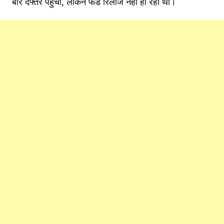
बार दफ्तर पहुंचा, लेकिन फंड रिलीज नहीं हो रहा था।