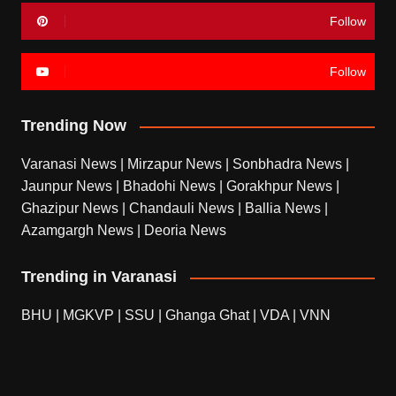
Follow
Follow
Trending Now
Varanasi News
|
Mirzapur News
|
Sonbhadra News
|
Jaunpur News
|
Bhadohi News
|
Gorakhpur News
|
Ghazipur News
|
Chandauli News
|
Ballia News
|
Azamgargh News
|
Deoria News
Trending in Varanasi
BHU
|
MGKVP
|
SSU
|
Ghanga Ghat
|
VDA
|
VNN