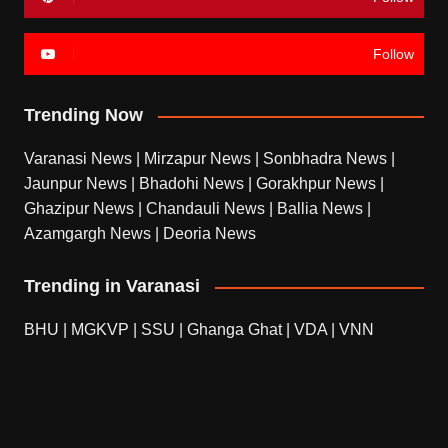
Follow
Trending Now
Varanasi News
|
Mirzapur News
|
Sonbhadra News
|
Jaunpur News
|
Bhadohi News
|
Gorakhpur News
|
Ghazipur News
|
Chandauli News
|
Ballia News
|
Azamgargh News
|
Deoria News
Trending in Varanasi
BHU
|
MGKVP
|
SSU
|
Ghanga Ghat
|
VDA
|
VNN